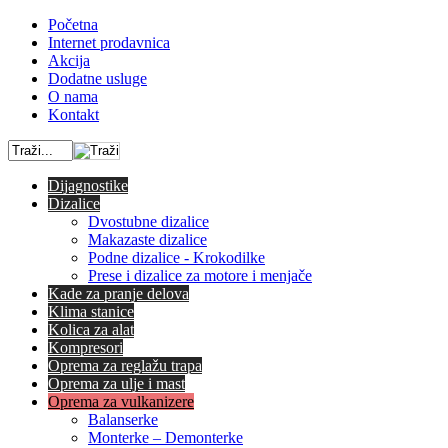
Početna
Internet prodavnica
Akcija
Dodatne usluge
O nama
Kontakt
Dijagnostike
Dizalice
Dvostubne dizalice
Makazaste dizalice
Podne dizalice - Krokodilke
Prese i dizalice za motore i menjače
Kade za pranje delova
Klima stanice
Kolica za alat
Kompresori
Oprema za reglažu trapa
Oprema za ulje i mast
Oprema za vulkanizere
Balanserke
Monterke – Demonterke