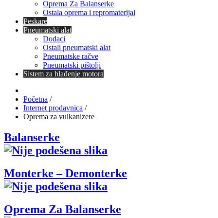
Oprema Za Balanserke
Ostala oprema i repromaterijal
Peskare
Pneumatski alat
Dodaci
Ostali pneumatski alat
Pneumatske račve
Pneumatski pištolji
Sistem za hlađenje motora
Početna
/
Internet prodavnica
/
Oprema za vulkanizere
Balanserke
Monterke – Demonterke
Oprema Za Balanserke