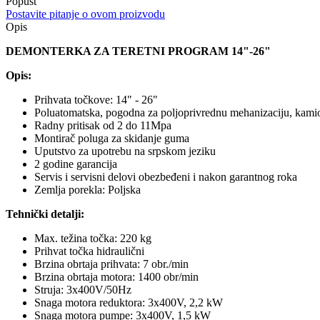
Popust
Postavite pitanje o ovom proizvodu
Opis
DEMONTERKA ZA TERETNI PROGRAM 14"-26"
Opis:
Prihvata točkove: 14" - 26"
Poluatomatska, pogodna za poljoprivrednu mehanizaciju, kami
Radny pritisak od 2 do 11Mpa
Montirač poluga za skidanje guma
Uputstvo za upotrebu na srpskom jeziku
2 godine garancija
Servis i servisni delovi obezbeđeni i nakon garantnog roka
Zemlja porekla: Poljska
Tehnički detalji:
Max. težina točka: 220 kg
Prihvat točka hidraulični
Brzina obrtaja prihvata: 7 obr./min
Brzina obrtaja motora: 1400 obr/min
Struja: 3x400V/50Hz
Snaga motora reduktora: 3x400V, 2,2 kW
Snaga motora pumpe: 3x400V, 1,5 kW