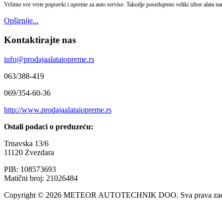
Vršimo sve vrste popravki i opreme za auto servise. Takodje posedujemo veliki izbor alata n
Opširnije...
Kontaktirajte nas
info@prodajaalataiopreme.rs
063/388-419
069/354-60-36
http://www.prodajaalataiopreme.rs
Ostali podaci o preduzeću:
Trnavska 13/6
11120 Zvezdara
PIB: 108573693
Matični broj: 21026484
Copyright © 2026 METEOR AUTOTECHNIK DOO. Sva prava zadr