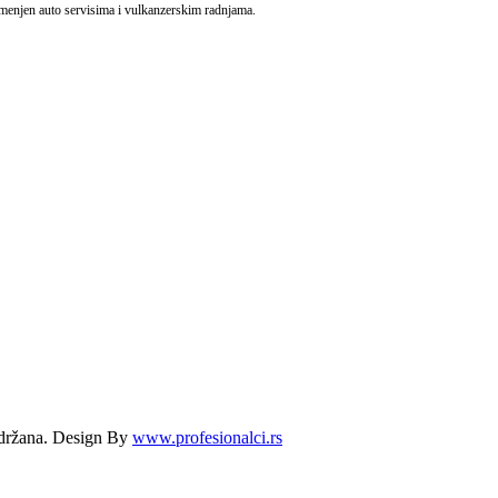
amenjen auto servisima i vulkanzerskim radnjama.
žana. Design By
www.profesionalci.rs