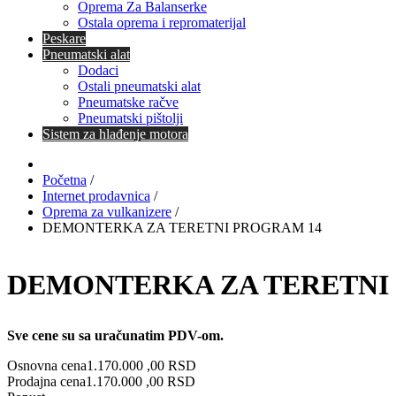
Oprema Za Balanserke
Ostala oprema i repromaterijal
Peskare
Pneumatski alat
Dodaci
Ostali pneumatski alat
Pneumatske račve
Pneumatski pištolji
Sistem za hlađenje motora
Početna
/
Internet prodavnica
/
Oprema za vulkanizere
/
DEMONTERKA ZA TERETNI PROGRAM 14
DEMONTERKA ZA TERETNI
Sve cene su sa uračunatim PDV-om.
Osnovna cena
1.170.000 ,00 RSD
Prodajna cena
1.170.000 ,00 RSD