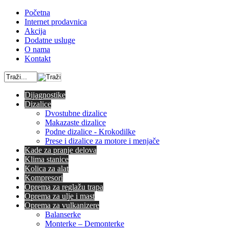
Početna
Internet prodavnica
Akcija
Dodatne usluge
O nama
Kontakt
Dijagnostike
Dizalice
Dvostubne dizalice
Makazaste dizalice
Podne dizalice - Krokodilke
Prese i dizalice za motore i menjače
Kade za pranje delova
Klima stanice
Kolica za alat
Kompresori
Oprema za reglažu trapa
Oprema za ulje i mast
Oprema za vulkanizere
Balanserke
Monterke – Demonterke