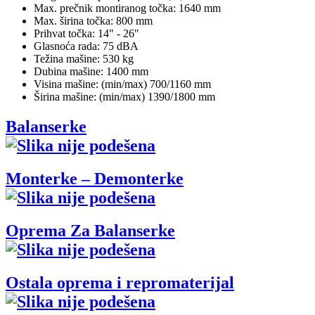
Max. prečnik montiranog točka: 1640 mm
Max. širina točka: 800 mm
Prihvat točka: 14" - 26"
Glasnoća rada: 75 dBA
Težina mašine: 530 kg
Dubina mašine: 1400 mm
Visina mašine: (min/max) 700/1160 mm
Širina mašine: (min/max) 1390/1800 mm
Balanserke
Monterke – Demonterke
Oprema Za Balanserke
Ostala oprema i repromaterijal