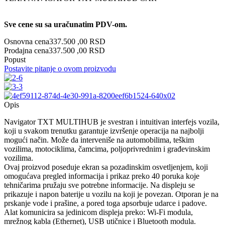
Sve cene su sa uračunatim PDV-om.
Osnovna cena
337.500 ,00 RSD
Prodajna cena
337.500 ,00 RSD
Popust
Postavite pitanje o ovom proizvodu
Opis
Navigator TXT MULTIHUB je svestran i intuitivan interfejs vozila,
koji u svakom trenutku garantuje izvršenje operacija na najbolji
mogući način. Može da interveniše na automobilima, teškim
vozilima, motociklima, čamcima, poljoprivrednim i građevinskim
vozilima.
Ovaj proizvod poseduje ekran sa pozadinskim osvetljenjem, koji
omogućava pregled informacija i prikaz preko 40 poruka koje
tehničarima pružaju sve potrebne informacije. Na displeju se
prikazuje i napon baterije u vozilu na koji je povezan. Otporan je na
prskanje vode i prašine, a pored toga apsorbuje udarce i padove.
Alat komunicira sa jedinicom displeja preko: Wi-Fi modula,
mrežnog kabla (Ethernet), USB utičnice i Bluetooth modula.