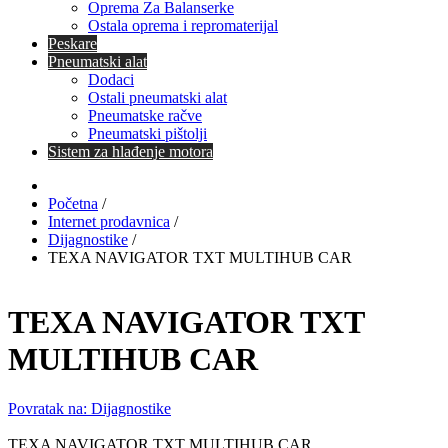
Oprema Za Balanserke
Ostala oprema i repromaterijal
Peskare
Pneumatski alat
Dodaci
Ostali pneumatski alat
Pneumatske račve
Pneumatski pištolji
Sistem za hlađenje motora
Početna
/
Internet prodavnica
/
Dijagnostike
/
TEXA NAVIGATOR TXT MULTIHUB CAR
TEXA NAVIGATOR TXT
MULTIHUB CAR
Povratak na: Dijagnostike
TEXA NAVIGATOR TXT MULTIHUB CAR