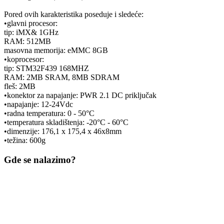
Pored ovih karakteristika poseduje i sledeće:
•glavni procesor:
tip: iMX& 1GHz
RAM: 512MB
masovna memorija: eMMC 8GB
•koprocesor:
tip: STM32F439 168MHZ
RAM: 2MB SRAM, 8MB SDRAM
fleš: 2MB
•konektor za napajanje: PWR 2.1 DC priključak
•napajanje: 12-24Vdc
•radna temperatura: 0 - 50°C
•temperatura skladištenja: -20°C - 60°C
•dimenzije: 176,1 x 175,4 x 46x8mm
•težina: 600g
Gde se nalazimo?