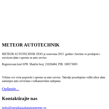
METEOR AUTOTECHNIK
METEOR AUTOTECHNIK DOO je osnovana 2015. godine i bavimo se prodajom i
servisom alata i opreme za auto servise.
Registrovani kod APR. Matični broj: 21026484, PIB: 108573693
Vršimo sve vrste popravki i opreme za auto servise. Takodje posedujemo veliki izbor alata
namenjen auto servisima i vulkanzerskim radnjama.
Opširnije...
Kontaktirajte nas
info@prodajaalataiopreme.rs