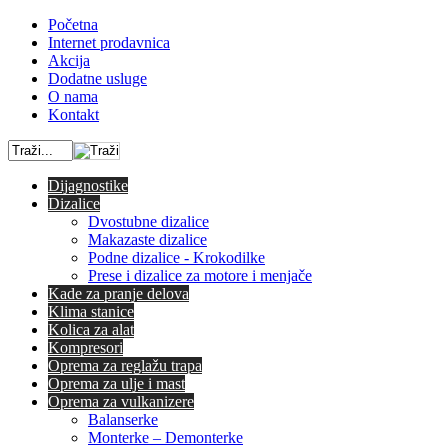
Početna
Internet prodavnica
Akcija
Dodatne usluge
O nama
Kontakt
Dijagnostike
Dizalice
Dvostubne dizalice
Makazaste dizalice
Podne dizalice - Krokodilke
Prese i dizalice za motore i menjače
Kade za pranje delova
Klima stanice
Kolica za alat
Kompresori
Oprema za reglažu trapa
Oprema za ulje i mast
Oprema za vulkanizere
Balanserke
Monterke – Demonterke