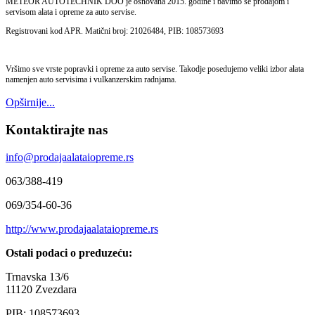
METEOR AUTOTECHNIK DOO je osnovana 2015. godine i bavimo se prodajom i
servisom alata i opreme za auto servise.
Registrovani kod APR. Matični broj: 21026484, PIB: 108573693
Vršimo sve vrste popravki i opreme za auto servise. Takodje posedujemo veliki izbor alata
namenjen auto servisima i vulkanzerskim radnjama.
Opširnije...
Kontaktirajte nas
info@prodajaalataiopreme.rs
063/388-419
069/354-60-36
http://www.prodajaalataiopreme.rs
Ostali podaci o preduzeću:
Trnavska 13/6
11120 Zvezdara
PIB: 108573693