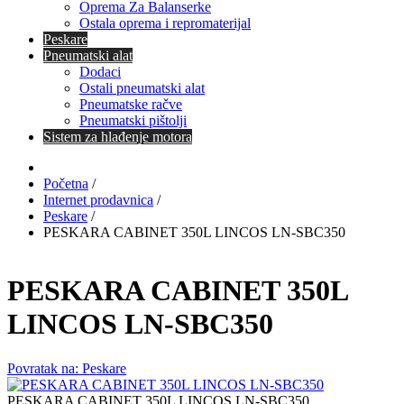
Oprema Za Balanserke
Ostala oprema i repromaterijal
Peskare
Pneumatski alat
Dodaci
Ostali pneumatski alat
Pneumatske račve
Pneumatski pištolji
Sistem za hlađenje motora
Početna
/
Internet prodavnica
/
Peskare
/
PESKARA CABINET 350L LINCOS LN-SBC350
PESKARA CABINET 350L
LINCOS LN-SBC350
Povratak na: Peskare
PESKARA CABINET 350L LINCOS LN-SBC350