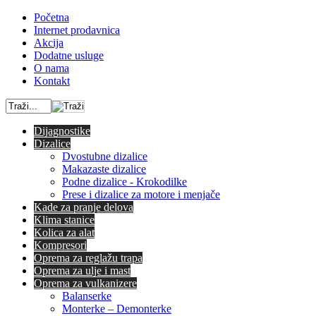
Početna
Internet prodavnica
Akcija
Dodatne usluge
O nama
Kontakt
Dijagnostike
Dizalice
Dvostubne dizalice
Makazaste dizalice
Podne dizalice - Krokodilke
Prese i dizalice za motore i menjače
Kade za pranje delova
Klima stanice
Kolica za alat
Kompresori
Oprema za reglažu trapa
Oprema za ulje i mast
Oprema za vulkanizere
Balanserke
Monterke – Demonterke