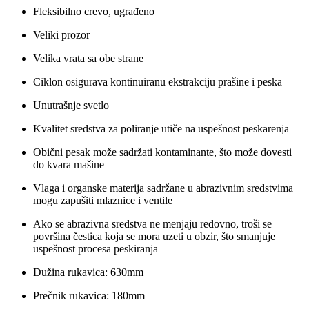
Fleksibilno crevo, ugrađeno
Veliki prozor
Velika vrata sa obe strane
Ciklon
osigurava
kontinuiranu
ekstrakciju
prašine i
peska
Unutrašnje svetlo
Kvalitet sredstva za poliranje utiče na uspešnost peskarenja
Obični pesak može sadržati kontaminante, što može dovesti
do kvara mašine
Vlaga i organske materija sadržane u abrazivnim sredstvima
mogu zapušiti mlaznice i ventile
Ako se abrazivna sredstva ne menjaju redovno, troši se
površina čestica koja se mora uzeti u obzir, što smanjuje
uspešnost procesa peskiranja
Dužina rukavica: 630mm
Prečnik rukavica: 180mm